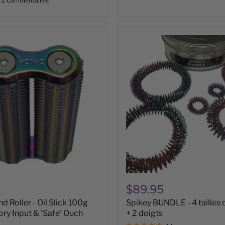
2 Commentaires
Spikey
BUNDLE
-
4
tailles
de
poignet
+
2
doigts
$89.95
d Roller - Oil Slick 100g
Spikey BUNDLE - 4 tailles 
ry Input & 'Safe' Ouch
+ 2 doigts