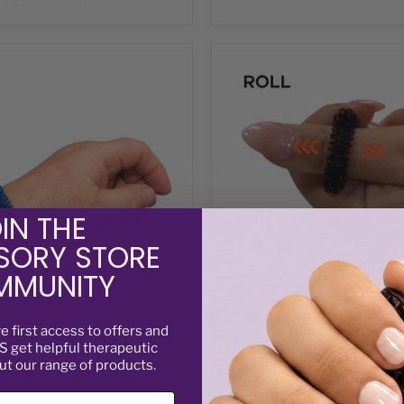
Spikey
à
doigt
plus
serré
-
par
Kaiko
IN THE
SORY STORE
MUNITY
ve
first access to offers and
$12.95
 get helpful therapeutic
 Wrist Spikey - Outil pour
Spikey à doigt plus serré -
ut our range of products.
l’anxiété et les méfaits
3 Commentaires
1 La revue