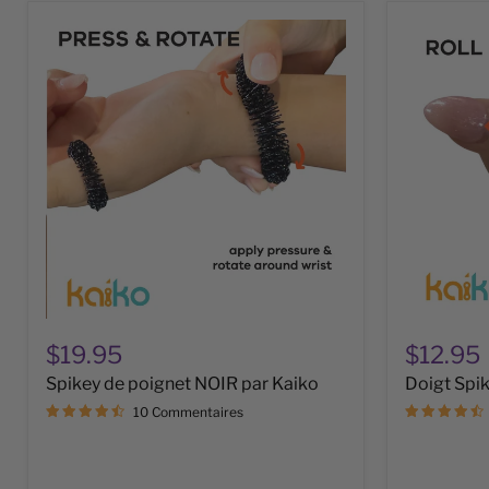
Spikey
Doigt
de
Spikey
poignet
-
NOIR
par
par
Kaiko
Kaiko
$19.95
$12.95
Spikey de poignet NOIR par Kaiko
Doigt Spik
10 Commentaires