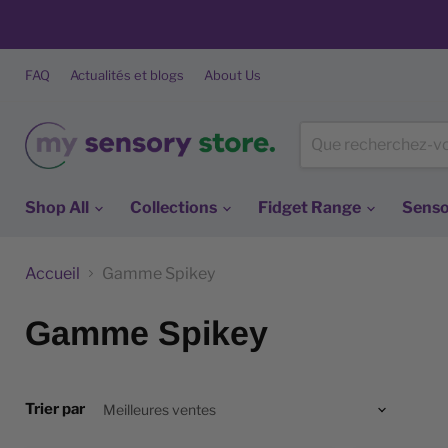
FAQ
Actualités et blogs
About Us
Shop All
Collections
Fidget Range
Senso
Accueil
Gamme Spikey
Gamme Spikey
Trier par