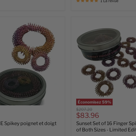
1 La revue
E
Sunset
Set
of
16
Finger
Spikeys
-
Mix
of
Both
Sizes
-
Limited
Edition
Économisez
59
%
Prix
$207.20
Prix
$83.96
d'origine
actuel
Spikey poignet et doigt
Sunset Set of 16 Finger Sp
of Both Sizes - Limited Edi