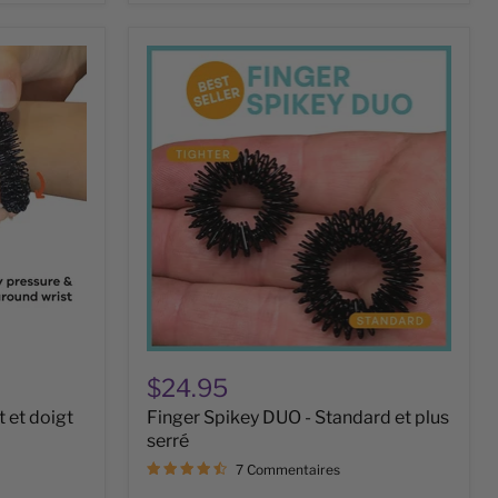
Finger
Spikey
DUO
-
Standard
et
plus
serré
$24.95
 et doigt
Finger Spikey DUO - Standard et plus
serré
7 Commentaires