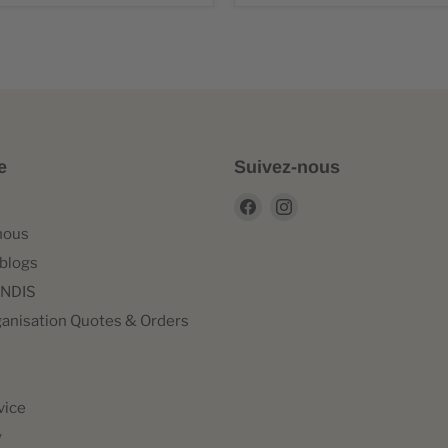
e
Suivez-nous
Trouvez-
Trouvez-
nous
nous
nous
sur
sur
 blogs
Facebook
Instagram
NDIS
ganisation Quotes & Orders
vice
y