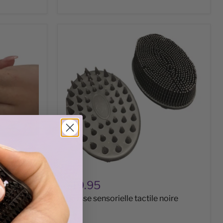
Brosse
sensorielle
tactile
noire
$19.95
 par Kaiko
Brosse sensorielle tactile noire