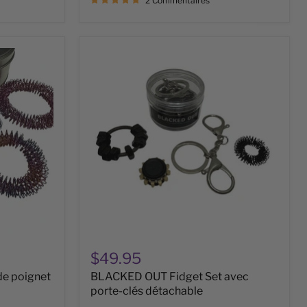
2 Commentaires
BLACKED
OUT
Fidget
Set
avec
porte-
clés
détachable
$49.95
de poignet
BLACKED OUT Fidget Set avec
porte-clés détachable