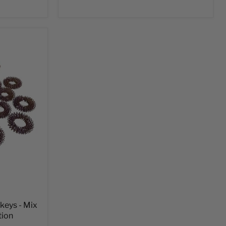
ikeys - Mix
tion