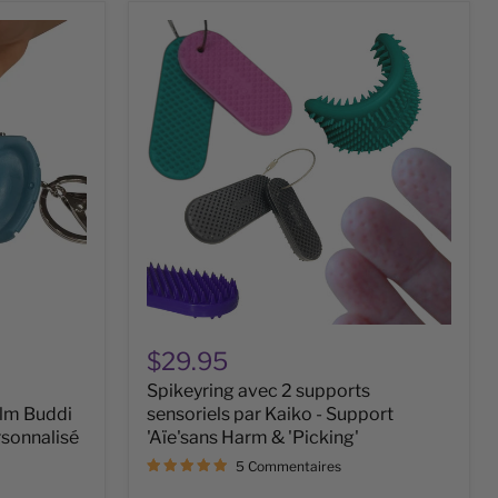
Spikeyring
avec
2
supports
sensoriels
par
Kaiko
-
Support
'Aïe'sans
Harm
&
'Picking'
$29.95
Spikeyring avec 2 supports
lm Buddi
sensoriels par Kaiko - Support
rsonnalisé
'Aïe'sans Harm & 'Picking'
5 Commentaires