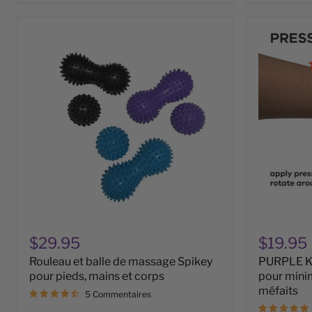
Rouleau
PURPLE
et
Kaiko
balle
Wrist
de
Spikey
massage
-
Spikey
Outil
pour
pour
pieds,
minimiser
mains
l’anxiété
et
et
corps
les
méfaits
$29.95
$19.95
Rouleau et balle de massage Spikey
PURPLE Kai
pour pieds, mains et corps
pour minim
méfaits
5 Commentaires