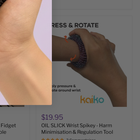
OIL
SLICK
Wrist
Spikey
-
Harm
Minimisation
&
Regulation
Tool
$19.95
 Fidget
OIL SLICK Wrist Spikey - Harm
ble
Minimisation & Regulation Tool