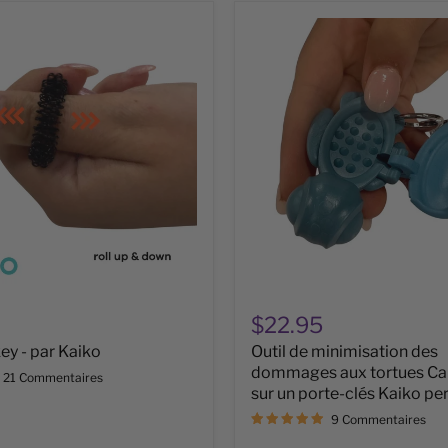
Outil
de
minimisation
des
dommages
aux
tortues
Calm
Buddi
sur
un
porte-
clés
Kaiko
personnalisé
$22.95
ey - par Kaiko
Outil de minimisation des
dommages aux tortues Ca
21 Commentaires
sur un porte-clés Kaiko pe
9 Commentaires