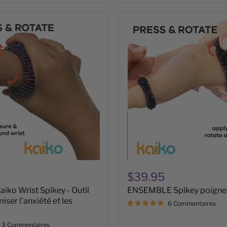
ENSEMBLE
Spikey
poignet
et
doigt
$39.95
ko Wrist Spikey - Outil
ENSEMBLE Spikey poignet
iser l’anxiété et les
6 Commentaires
3 Commentaires