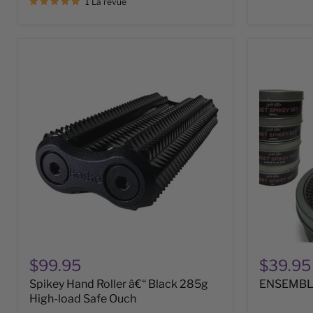
1 La revue
Spikey
ENSEMBL
Hand
Spikey
Roller
poignet
â€“
et
Black
doigt
285g
High-
load
Safe
Ouch
$99.95
$39.95
Spikey Hand Roller â€“ Black 285g
ENSEMBLE 
High-load Safe Ouch