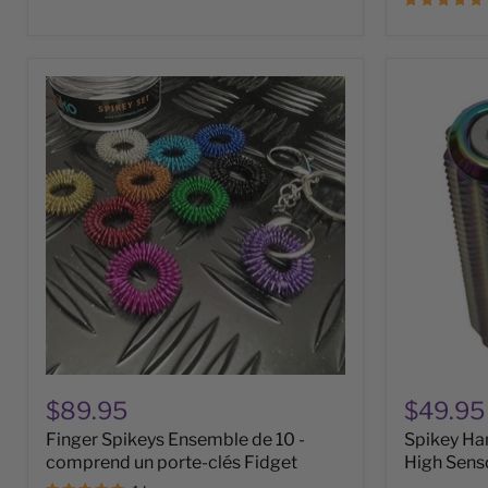
Finger
Spikey
Spikeys
Hand
Ensemble
Roller
de
-
10
Oil
-
Slick
comprend
100g
un
High
porte-
Sensory
clés
Input
Fidget
&
'Safe'
Ouch
$89.95
$49.95
Finger Spikeys Ensemble de 10 -
Spikey Han
comprend un porte-clés Fidget
High Senso