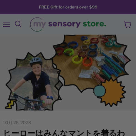
FREE Gift for orders over $99
メ
カ
検
ニ
ー
索
ュ
ト
す
ー
を
る
見
る
10月 26, 2023
ヒーローはみんなマントを着るわ