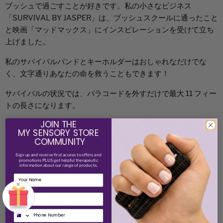
ブッシュで過ごすことが好きです。私の小さなビジネス
「SURVIVAL BY JASPER」は、ブッシュスクールに通ったこと
と映画「マッドマックス」にインスピレーションを受けて立ち
上げました。
私のサバイバルバンドとキーホルダーはおしゃれなだけでな
く、文字通りあなたの命を救うこともできます！
サバイバルの状況では、パラコードを外すだけで最大 11 フィー
トの長さになります。
JOIN THE
用途には以下が含まれますが、これらに限定されません。
MY SENSORY STORE
COMMUNITY
•テントのガイラインの交換
Sign up and receive
first access to offers and
promotions PLUS get helpful therapeutic
•靴ひもを交換する
information about our range of products.
×
•バックパックにギアを結び付ける
Email
•洗濯物干しロープを作る