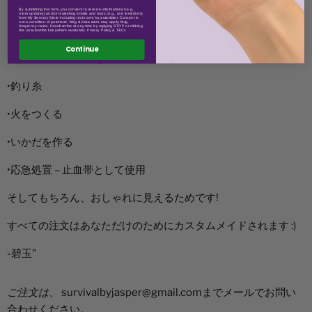
•ツールハンドルを包む
By submitting this form, you consent to receive informational (e.g.,
order updates) and/or marketing emails and texts (e.g., cart reminders)
from My Sensory Store including texts sent by autodialer. Consent is
not a condition of purchase. Msg & data rates may apply. Msg
frequency varies. Unsubscribe at any time by replying STOP or clicking
•シェルターを建てる
the unsubscribe link (where available). Privacy Policy & T&Cs.
Continue
•トリップワイヤーを作成しましょう！
•釣り糸
•火をつくる
•いかだを作る
•応急処置 – 止血帯として使用
そしてもちろん、おしゃれに見えるためです!
すべての注文はあなただけのためにカスタムメイドされます :)
-碧玉"
ご注文は
、
survivalbyjasper@gmail.com
までメールでお問い
合わせください。