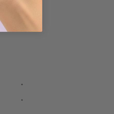
延びただけで
います。ご購
、これは弊社
ように安全に
います。
um は、
いただけます
軽減され、弊
れ、さらに最近
す。
ル帳を作った
ットを差し上
クトップ パブリ
延びただけで
れないことが
縮性がある
を見つけま
います。
残念ながらそ
あり、購入証
ールフォルダ
れ、さらに最近
返品すること
す。
クトップ パブリ
ブサイトを通
る問題もなく
用商品、布製
ら運送業者に
伸縮性のあるア
速化されま
のでご了承く
ブサイトを通
縮性がある
ません。場合
イーズには通
ブサイトを通
る問題もなく
残念ながらそ
り、お客様と
なので、可能
um は、
る問題もなく
速化されま
ご注文の際に
えることをお
ル帳を作った
択でき、在庫
ブサイトを通
速化されま
めったにあり
イトを通じて
延びただけで
る問題もなく
伸縮性のあるア
ます。
題もなくな
います。
速化されま
択でき、在庫
イーズには通
勧めできませ
になります。
れ、さらに最近
いでくださ
択でき、在庫
なので、可能
ないでくださ
レターを購読
クトップ パブリ
ください。学
択でき、在庫
えることをお
します。
択でき、在庫
いでくださ
求書はご指