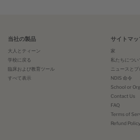
当社は、最
支払いの
い。代わ
お客様のプ
チェック
初回開封時
チェック
定のメー
Lorem I
かの理由で
い。代わ
校/組織
す。
支払いの
内容物を噛
支払いの
また、請
1500 年
info@MySen
校/組織
その後、
い。代わ
ん。強く押
い。代わ
当社はお客
ときから、
ご満足いた
その後、
定のメー
校/組織
い。
書面による
校/組織
詳細を保存
なく、電子
定のメー
い）
その後、
きるよう、
その後、
当社の製品
サイトマッ
1960 年代
い）
また、請
定のメー
当社では、
初回開封時
定のメー
では、Lore
また、請
私は作業療
大人とティーン
家
い）
スレターを
い）
書面による
ッシング 
します。
また、請
学校に戻る
私たちについ
でも登録を
書面による
また、請
きるよう、
臨床および教育ツール
ニュースとブ
Lorem I
きるよう、
また、学校
書面による
書面による
私は作業療
1500 年
すべて表示
NDIS 命令
きるよう、
きるよう、
私は作業療
します。
ご注文は jo
ときから、
School or Or
します。
容を明記し
私は作業療
なく、電子
Contact Us
私は作業療
また、学校
します。
1960 年代
します。
また、学校
FAQ
必要なア
ご注文は下
では、Lore
最適な連
Terms of Ser
また、学校
また、学校
ご注文は下
ッシング 
配送先住
Refund Polic
必要なア
ご注文は下
その他の
ご注文は下
必要なア
最適な連
最適な連
配送先住