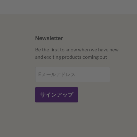
います。何ら
いでくださ
ください。学
しておりま
ださい。
認ください）
um は、
ください。学
いでくださ
勧めできませ
いでくださ
ル帳を作った
早く、皆様に
求書はご指
ください。学
ないでくださ
ください。学
ットカードの
延びただけで
求書はご指
ご確認くださ
い前に発送で
います。
ご確認くださ
求書はご指
求書はご指
Newsletter
れ、さらに最近
ご確認くださ
載したニュー
ださい。
ご確認くださ
クトップ パブリ
喜んでお答え
Be the first to know when we have new
トからはいつ
い前に発送で
and exciting products coming out
い前に発送で
um は、
ります。
い前に発送で
い前に発送で
喜んでお答え
Eメールアドレス
ル帳を作った
喜んでお答え
際、以下の内
延びただけで
喜んでお答え
います。
サインアップ
喜んでお答え
ります。
れ、さらに最近
ります。
クトップ パブリ
まれます:
ります。
ります。
まれます:
まれます:
まれます: