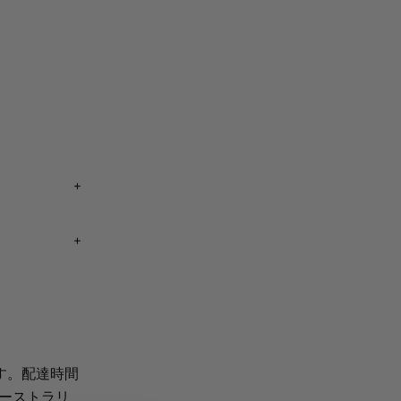
業者を使用す
 (営業日
業日以内に注
す。配達時間
オーストラリ