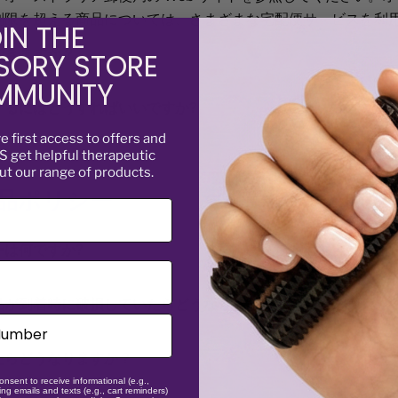
特注品の場合、追加の送料および手数料が発生する場合があり
制限を超える商品については、さまざまな宅配便サービスを利
IN THE
できますか？
とすぐに追跡通知が届きます。届いていない場合は迷惑メール
SORY STORE
さい。ご注文が気に入っていただき、お役に立てば幸いです。
MUNITY
中のほとんどの目的地に発送します。定額配送を設定している
するにはどうすればいいですか?
ve
first access to offers and
 get helpful therapeutic
品を発送すると、追跡番号が自動的に送信されます。（迷惑メ
お客様の国の港湾当局が課す関税/税金（該当する場合）は含ま
ut our range of products.
psum は、印刷および植字業界のダミー テキストです。Lorem Ips
ださい）
さい。当局が追加する料金については、お客様の負担となりま
返品ポリシー
代に無名の印刷業者が活字の校正刷りを組み替えてタイプ サンプ
きく異なるため、お見積りすることはできません。
認し、追跡番号をこちらに入力してください:
注文を追跡する
業界の標準ダミー テキストとなっています。5 世紀もの間生き
国で定額配送が設定されていない場合は、ご興味のある製品の
植字への飛躍も生き延び、基本的に変わることなく生き延びて
ーは何ですか?
jo@kaikofidgets.com
までメールで送信していただければ、お
に Lorem Ipsum の文章を含む Letraset シートがリリースさ
m Ipsum のバージョンを含む Aldus PageMaker などのデス
は配達後 14 日以内に行う必要があります。
品が到着時に破損していたらどうなりますか?
ソフトウェアによって普及しました。
なりますが、
関税はお客様の責任であることを
ご承知おきくだ
める前に、注文番号と返品希望の詳細を記載の上、
弊社までご
がある、到着時に破損している、または商品の説明が間違って
psum は、印刷および植字業界のダミー テキストです。Lorem Ips
たらどうなりますか？
オーストラリア」なので、場所によっては荷物が到着するまで
交換を選択できます。
代に無名の印刷業者が活字の校正刷りを組み替えてタイプ サンプ
onsent to receive informational (e.g.,
はそれ以上）かかる場合があります。荷物が緊急の場合は、DHL
ng emails and texts (e.g., cart reminders)
があるか誤って送られた場合を除き、返品には追跡可能な郵送