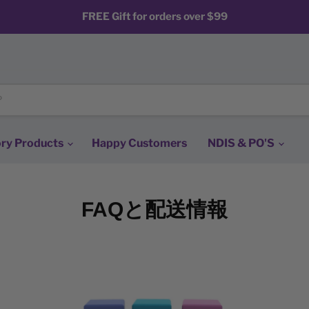
FREE Gift for orders over $99
ry Products
Happy Customers
NDIS & PO'S
FAQと配送情報