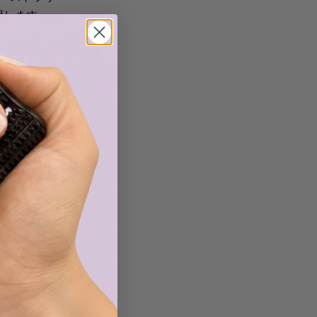
ます。
用します。
フォルダを確
ところもあり
ールフォルダ
れませんので
um は、
す。料金は国
ル帳を作った
延びただけで
リストと配送
います。
見積りいたし
れ、さらに最近
クトップ パブリ
さい
。
連絡
くださ
いる場合は、
um は、
に数週間（場
ル帳を作った
/エクスプ
料を支払う必