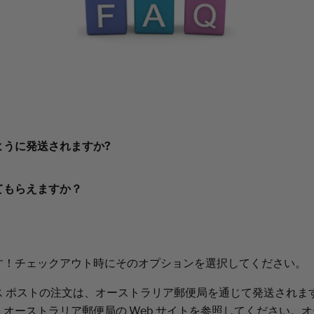
ように発送されますか?
ストラリア郵便を使用します。大きな荷物の場合は、別の宅配
てもらえますか？
ります。
一般的にニーズに基づいているため、通常は注文後 24 時間以内
いたします。
す！チェックアウト時にそのオプションを選択してください。
場所によって異なりますが、ほとんどの場合、購入日から 5 営
ス ポストの注文は、オーストラリア郵便局を通じて発送されま
す。
オーストラリア郵便局の Web サイトを参照してください。