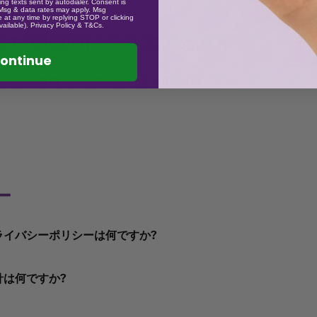
業界の標準ダミー テキストとなっています。5 世紀もの間生き
ng texts sent by autodialer. Consent is
客様のニーズに合った製品をお届けすることに全力を尽くして
 Msg & data rates may apply. Msg
ションを選択してください（高額であることは承知していますが
48 時間以内に
写真またはビデオを添付して
ご連絡
ください。
す。商品は元の状態で未開封のまま受け取り、損傷が生じない
 at any time by replying STOP or clicking
植字への飛躍も生き延び、基本的に変わることなく生き延びて
psum は、印刷および植字業界のダミー テキストです。Lorem Ips
た商品について気が変わった場合は、未使用であれば返品して
vailable). Privacy Policy & T&Cs.
るものではありません。為替レートの変換によって「痛み」が
要があります。
よび組織向けの注文書と見積書
に Lorem Ipsum の文章を含む Letraset シートがリリースさ
合の調査のため、追加の画像の提供をお願いする場合がありま
代に無名の印刷業者が活字の校正刷りを組み替えてタイプ サンプ
ご負担）。その場合、別の商品をお選びいただけるようクレジ
のメリットがそれを補ってくれることを願っています）。
m Ipsum のバージョンを含む Aldus PageMaker などのデス
ontinue
業界の標準ダミー テキストとなっています。5 世紀もの間生き
が変わった場合の払い戻しはできません。
商品が使用済みまたは販売できない状態の場合、返品は処理さ
ついて -
これらの製品は柔軟で、スクイーズが効いていて、伸
ソフトウェアによって普及しました。
ルで緊急性をお知らせいただければ、最も早くお届けする方法
植字への飛躍も生き延び、基本的に変わることなく生き延びて
行したり見積りを取得したりできますか?
割引商品やセール品は返品または交換できません。
に使えるわけではありません。永久に使えるなら最高ですが、
商品はすべて未使用かつ未開封のオリジナル状態である必要が
れるとすぐに追跡通知が届きます。届いていない場合は迷惑メ
に Lorem Ipsum の文章を含む Letraset シートがリリースさ
ん...
なります。
単一のアイテムとして扱われ、バンドル内の個々のアイテムを
ください。ご注文が気に入っていただき、お役に立てば幸いで
m Ipsum のバージョンを含む Aldus PageMaker などのデス
学校/団体向けの見積/注文用のシステムを導入しており、ウェ
ん。
ソフトウェアによって普及しました。
されています。これにより、在庫のない商品を注文しようとす
由により、口腔運動・咀嚼関連商品、ボディソックスなどの着
通常より長くかかる場合は、当社にお知らせください。当社か
じて、1 時間、1 週間、または 1 年もちます。スクイーズや
なリストを送信する必要がないため、お客様の側での作業が迅
しては、お客様のご都合による返品・交換はお受けできません
学校/団体向けの見積/注文用のシステムを導入しており、ウェ
ついて -
これらの製品は柔軟で、スクイーズが効いていて、伸
。運送業者が紛失と判断するまで、荷物を再送することはでき
べて耐久性がありますが、壊れないわけではありません。スク
学校/団体向けの見積/注文用のシステムを導入しており、ウェ
されています。これにより、在庫のない商品を注文しようとす
に使えるわけではありません。永久に使えるなら最高ですが、
最大 21 日かかることもあります。これは当社の管理外であ
詰まったプラグ/ジョイントがあります。ここが最も脆弱な部分
psum は、印刷および植字業界のダミー テキストです。Lorem Ips
ー
されています。これにより、在庫のない商品を注文しようとす
なリストを送信する必要がないため、お客様の側での作業が迅
ん...
にも大きな不安を与えることは間違いありません。そのため、
のひら側を内側にして、ジョイントにかかる圧力を最小限に抑
代に無名の印刷業者が活字の校正刷りを組み替えてタイプ サンプ
カートに商品を追加すると、サイズや色の好みなどを簡単に選
学校/団体向けの見積/注文用のシステムを導入しており、ウェ
なリストを送信する必要がないため、お客様の側での作業が迅
要になる場合があることをご理解ください。このようなことは
。こうすることで、寿命が最大限に延びます。
向けの見積/注文用のシステムを導入しており、当社のウェブサ
業界の標準ダミー テキストとなっています。5 世紀もの間生き
選択できるようになります。
されています。これにより、在庫のない商品を注文しようとす
じて、1 時間、1 週間、または 1 年もちます。スクイーズや
ライバシーポリシーは何ですか?
万が一発生した場合は、調査を行い、解決するまで対応いたし
ています。これにより、在庫のない商品を注文しようとする問
植字への飛躍も生き延び、基本的に変わることなく生き延びて
アウトに進みます
なリストを送信する必要がないため、お客様の側での作業が迅
カートに商品を追加すると、サイズや色の好みなどを簡単に選
べて耐久性がありますが、壊れないわけではありません。スク
んだり、飲み込んだりしようとする可能性のあるお子様にはお
リストを送信する必要がないため、お客様の側での作業が迅速
に Lorem Ipsum の文章を含む Letraset シートがリリースさ
詳細
支払い方法としてクレジットカード/ペイパルを入力しな
カートに商品を追加すると、サイズや色の好みなどを簡単に選
量のみを選択できるようになります。
詰まったプラグ/ジョイントがあります。ここが最も脆弱な部分
しつぶしたり、強く伸ばしたり、鋭利なものに接触させたりし
お客様が当社サイトに登録したり、注文したり、当社ニュース
m Ipsum のバージョンを含む Aldus PageMaker などのデス
針は何ですか?
りにその下のオプション（他の支払いオプション）を選択して
量のみを選択できるようになります。
アウトに進みます
カートに商品を追加すると、サイズや色の好みなどを簡単に選
のひら側を内側にして、ジョイントにかかる圧力を最小限に抑
社サイトに情報を入力したりする際に、お客様から情報を収集
カートに商品を追加すると、サイズや色の好みなどを簡単に選
ソフトウェアによって普及しました。
の前払いオプション
アウトに進みます
詳細
支払い方法としてクレジットカード/ペイパルを入力しな
量のみを選択できるようになります。
。こうすることで、寿命が最大限に延びます。
量のみを選択できるようになります。
支払いなしでチェックアウトを完了し、リンクを送信します
請