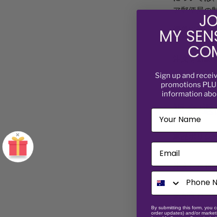
大型商品や
ア郵便局の
JO
海外に発送
発送される
MY SEN
認してくだ
COM
当社は世界
注文を追跡
ます。
Sign up and recei
promotions PLUS
ご注文の商
料金には、
information abo
Lorem I
をご確認く
ご了承くだ
返金/
1500 年
によって大
メールを確
ときから、
お住まいの
×
なく、電子
返品ポリシ
Email
情報/住所を
1960 年代
ます。
では、Lore
すべての請求
注文した商
ッシング 
繰り返しに
手続きを進
商品に欠陥
Lorem I
気が変わっ
い。
発送元は「
返金または
1500 年
By submitting this form, you c
合によって
order updates) and/or marketi
商品に欠陥