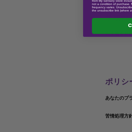
ときから、
from My Sensory Store includi
当社は、お
not a condition of purchase.
レス オプ
配達受領後 
要がありま
frequency varies. Unsubscribe
なく、電子
Lorem I
入いただい
the unsubscribe link (where a
で制御でき
梱包する必
学校お
1960 年代
損傷や不具
1500 年
（お客様の
社の品揃え
では、Lore
C
ときから、
げます。
気
返品された
スクイーズに
ッシング 
また、メー
なく、電子
注文書を発
あります。
ため、永久
返品される
す。発送さ
1960 年代
うではありませ
明が必要と
バンドルは
を確認して
では、Lore
当社では、
はできませ
ッシング 
じて効率化
衛生上の理
国際小包が
使用方法に応
なり、詳細
品につきま
e
当社では、
スクイーズに
連絡します
イテムはす
す。
ださい。
当社では、
じて効率化
ため、永久
によっては、
常、中身が
Lorem I
ポリシ
じて効率化
なり、詳細
うではありませ
同様に当社
であれば手
1500 年
通常通り
当社では、
なり、詳細
す。
は忍耐が必
勧めします
学校/組織
ときから、
数などを
じて効率化
す。
使用方法に応
あなたのプ
ませんが、
効率化され
なく、電子
チェック
なり、詳細
通常通り
イテムはす
内容物を噛
り、詳細な
1960 年代
支払いの
す。
通常通り
のある数
常、中身が
ん。強く押
当社では、
では、Lore
苦情処理方
い。代わ
のある数
チェック
通常通り
であれば手
い。
したり、当
通常通り
ッシング 
校/組織
チェック
支払いの
のある数
勧めします
のある数
その後、