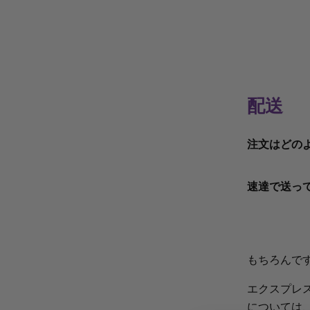
配送
注文はどの
通常、オー
速達で送っ
る場合もあ
当社の商品は
内) に発送
もちろんで
配送時間は
エクスプレ
文が届きま
については、