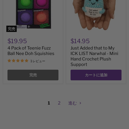
Ball
ICK
Nee
LIST
Doh
Narwhal
Squishies
-
Mini
Hand
完売
Crochet
Plush
$19.95
$14.95
Support
4 Pack of Teenie Fuzz
Just Added that to My
Ball Nee Doh Squishies
ICK LIST Narwhal - Mini
Hand Crochet Plush
1 レビュー
Support
完売
カートに追加
1
2
進む