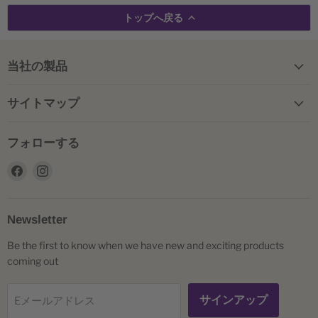
トップへ戻る
当社の製品
サイトマップ
フォローする
Facebook
Instagram
で
で
見
見
つ
つ
Newsletter
け
け
Be the first to know when we have new and exciting products
て
て
coming out
く
く
だ
だ
さ
さ
サインアップ
Eメールアドレス
い
い