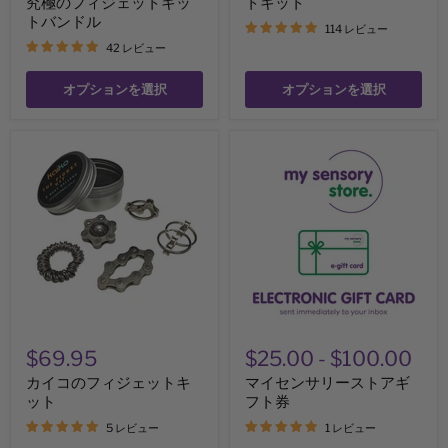
究極のフィジェットキッ
トキット
ジ
ェ
トバンドル
114 レビュー
ッ
42 レビュー
ト
キ
ッ
オプションを選択
オプションを選択
ト
バ
ン
カ
マ
ド
イ
イ
ル
コ
セ
の
ン
フ
サ
ィ
リ
ジ
ー
ェ
ス
ッ
ト
ト
ア
キ
ギ
ッ
フ
ト
ト
$69.95
$25.00
-
$100.00
券
カイコのフィジェットキ
マイセンサリーストアギ
ット
フト券
5 レビュー
1 レビュー