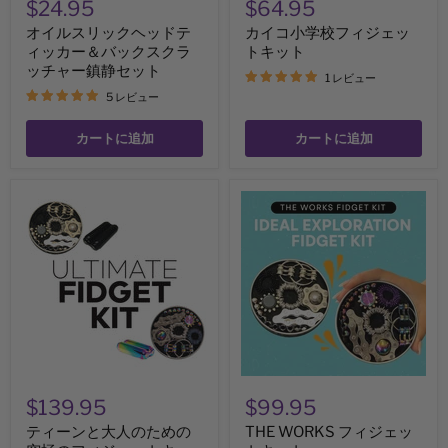
$24.95
$64.95
カ
ッ
ー
ト
オイルスリックヘッドテ
カイコ小学校フィジェッ
＆
ィッカー＆バックスクラ
トキット
バ
ッ
ッチャー鎮静セット
1 レビュー
ク
5 レビュー
ス
ク
ラ
カートに追加
カートに追加
ッ
チ
ャ
テ
THE
ー
ィ
WORKS
鎮
ー
フ
静
ン
ィ
セ
と
ジ
ッ
大
ェ
ト
人
ッ
の
ト
た
キ
め
ッ
の
ト
究
極
$139.95
$99.95
の
フ
ティーンと大人のための
THE WORKS フィジェッ
ィ