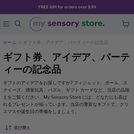
FREE Gift for orders over $99
メ
カ
検
ニ
ー
索
ュ
ト
す
ホーム
ギフト券、アイデア、パーティーの記念品
ー
を
る
見
る
ギフト券、アイデア、パーテ
ィーの記念品
ギフトのアイデアをお探しですか? フィジェット、ボール、ス
クイーズ、感覚玩具、パズル、ギフト カードなど、当店の品揃
えをご覧ください。My Sensory Store には、どなたにも喜ば
れるプレゼントが揃っています。当店の豊富なギフトで、クリ
スマスや誕生日の準備をしましょう。
並び替え