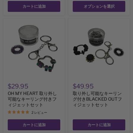
カートに追加
オプションを選択
OH
取
MY
り
HEART
外
取
し
り
可
外
能
し
な
可
キ
能
ー
な
リ
キ
ン
ー
グ
リ
付
$29.95
$49.95
ン
き
グ
BLACKED
OH MY HEART 取り外し
取り外し可能なキーリン
付
OUT
可能なキーリング付きフ
グ付きBLACKED OUTフ
き
フ
フ
ィジェットセット
ィ
ィジェットセット
ィ
ジ
2 レビュー
ジ
ェ
ェ
ッ
ッ
ト
カートに追加
カートに追加
ト
セ