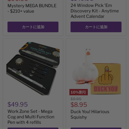
価
在
24 Window Pick 'Em
Mystery MEGA BUNDLE
格
の
Discovery Kit - Anytime
- $210+ value
Advent Calendar
価
格
カートに追加
カートに追加
Work
Duck
Zone
You!
Set
Hilarious
-
Squishy
Mega
Cog
and
Multi
Function
Pen
with
10
%割引
4
元
$9.95
refills
$49.95
現
の
$8.95
価
在
Work Zone Set - Mega
Duck You! Hilarious
格
の
Cog and Multi Function
Squishy
Pen with 4 refills
価