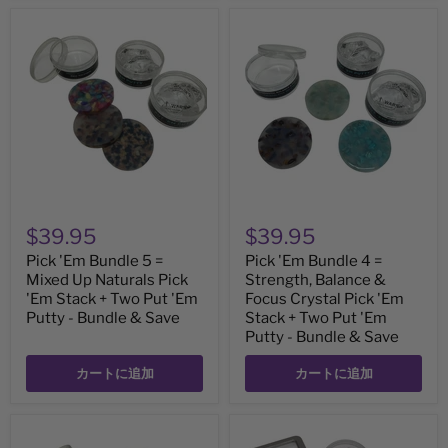
Pick
Pick
'Em
'Em
Bundle
Bundle
5
4
=
=
Mixed
Strength,
Up
Balance
Naturals
&
Pick
Focus
'Em
Crystal
Stack
Pick
+
'Em
Two
Stack
$39.95
$39.95
Put
+
'Em
Two
Pick 'Em Bundle 5 =
Pick 'Em Bundle 4 =
Putty
Put
Mixed Up Naturals Pick
Strength, Balance &
-
'Em
Bundle
'Em Stack + Two Put 'Em
Putty
Focus Crystal Pick 'Em
&
-
Putty - Bundle & Save
Stack + Two Put 'Em
Save
Bundle
Putty - Bundle & Save
&
Save
カートに追加
カートに追加
Pick
Pick