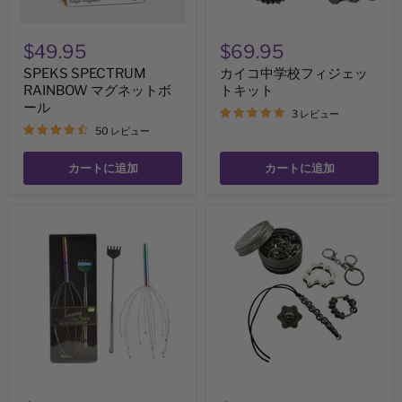
ル
ッ
ト
キ
$49.95
$69.95
ッ
ト
SPEKS SPECTRUM
カイコ中学校フィジェッ
RAINBOW マグネットボ
トキット
ール
3 レビュー
50 レビュー
カートに追加
カートに追加
オ
カ
イ
イ
ル
コ
ス
小
リ
学
ッ
校
ク
フ
ヘ
ィ
ッ
ジ
ド
ェ
テ
ッ
ィ
ト
ッ
キ