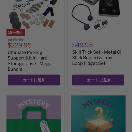
in
Metal
Hard
Oil
Storage
Slick
Case
Begleri
-
&
Mega
Luxe
Bundle
Loop
19
%割引
Fidget
元
$285.35
Set
現
$49.95
の
$229.95
価
在
Skill Trick Set - Metal Oil
Ultimate Picking
格
の
Slick Begleri & Luxe
Support Kit in Hard
Loop Fidget Set
Storage Case - Mega
価
Bundle
格
カートに追加
カートに追加
Mystery
Mystery
BAG
BOX
-
-
$60+
$110+
value
value