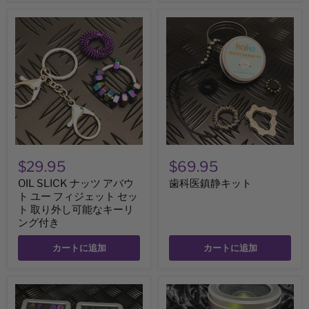
セ
ッ
ッ
ト
OIL
歯
ト
SLICK
科
ナ
医
ッ
鎮
ツ
静
ア
キ
バ
ッ
ウ
ト
ト
ユ
ー
フ
ィ
$29.95
$69.95
ジ
ェ
OIL SLICK ナッツ アバウ
歯科医鎮静キット
ッ
ト ユー フィジェット セッ
ト
セ
ト 取り外し可能なキーリ
ッ
ング付き
ト
取
カートに追加
カートに追加
り
外
し
可
ミ
MEGA
能
ニ
オ
な