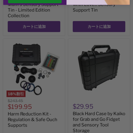
Mum's Sensory Support
With Love... Sensory
Tin - Limited Edition
Support Tin
Collection
カートに追加
カートに追加
Harm
Black
Reduction
Hard
Kit
Case
-
by
Regulation
Kaiko
&
for
Safe
Grab
Ouch
and
Supports
Go
Fidget
and
18
%割引
Sensory
元
$243.45
Tool
現
$29.95
の
$199.95
Storage
価
在
Black Hard Case by Kaiko
Harm Reduction Kit -
格
の
for Grab and Go Fidget
Regulation & Safe Ouch
and Sensory Tool
Supports
価
Storage