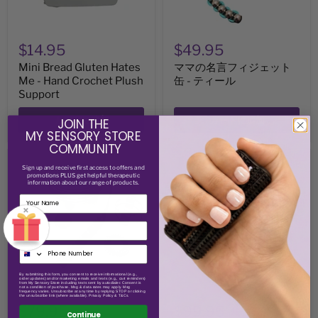
Support
ッ
ト
缶
-
$14.95
$49.95
テ
ィ
Mini Bread Gluten Hates
ママの名言フィジェット
ー
Me - Hand Crochet Plush
缶 - ティール
ル
Support
カートに追加
カートに追加
JOIN THE
MY SENSORY STORE
COMMUNITY
Mum's
With
Sign up and receive
first access to offers and
Sensory
Love...
promotions PLUS get helpful therapeutic
Support
Sensory
information about our range of products.
Tin
Support
-
Tin
×
Limited
Email
Edition
Collection
By submitting this form, you consent to receive informational (e.g.,
order updates) and/or marketing emails and texts (e.g., cart reminders)
from My Sensory Store including texts sent by autodialer. Consent is
not a condition of purchase. Msg & data rates may apply. Msg
frequency varies. Unsubscribe at any time by replying STOP or clicking
the unsubscribe link (where available). Privacy Policy & T&Cs.
$79.95
$99.95
Continue