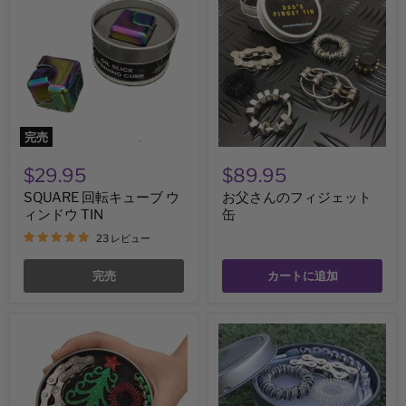
転
さ
キ
ん
ュ
の
ー
フ
ブ
ィ
ウ
ジ
ィ
ェ
ン
ッ
ド
ト
完売
ウ
缶
TIN
$29.95
$89.95
SQUARE 回転キューブ ウ
お父さんのフィジェット
ィンドウ TIN
缶
23 レビュー
完売
カートに追加
カ
カ
イ
イ
コ
コ
ク
教
リ
師
ス
用