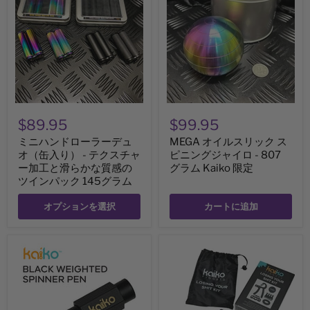
ハ
イ
キ
ン
ル
ー
ド
ス
リ
ロ
リ
ン
ー
ッ
グ
ラ
ク
付
ー
ス
き
デ
ピ
ュ
ニ
オ
ン
（缶
グ
$89.95
$99.95
入
ジ
り）
ャ
ミニハンドローラーデュ
MEGA オイルスリック ス
-
イ
オ（缶入り） - テクスチャ
ピニングジャイロ - 807
テ
ロ
ク
ー加工と滑らかな質感の
-
グラム Kaiko 限定
ス
807
ツインパック 145グラム
チ
グ
ャ
ラ
オプションを選択
カートに追加
ー
ム
加
Kaiko
工
限
と
定
4
Losing
滑
本
Your
ら
の
Sh!t
か
リ
Kit
な
フ
by
質
ィ
Kaiko