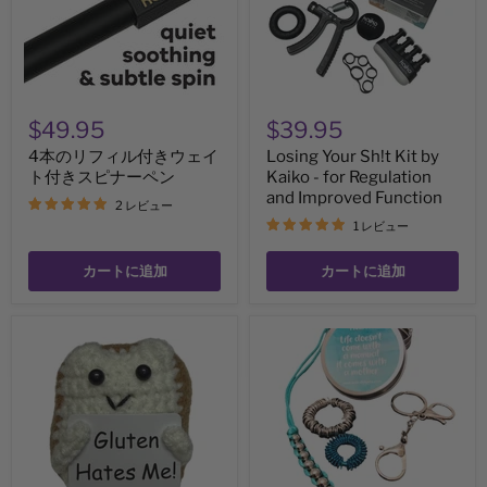
感
ル
-
の
付
for
ツ
き
Regulation
イ
ウ
and
ン
ェ
Improved
パ
イ
Function
ッ
ト
ク
$49.95
$39.95
付
145
き
4本のリフィル付きウェイ
Losing Your Sh!t Kit by
グ
ス
ラ
ト付きスピナーペン
Kaiko - for Regulation
ピ
ム
ナ
and Improved Function
2 レビュー
ー
1 レビュー
ペ
ン
カートに追加
カートに追加
Mini
マ
Bread
マ
Gluten
の
Hates
名
Me
言
-
フ
Hand
ィ
Crochet
ジ
Plush
ェ