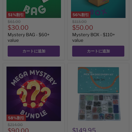
51
%割引
56
%割引
元
元
$61.00
$113.00
現
現
の
$30.00
の
$50.00
価
価
在
在
Mystery BAG - $60+
Mystery BOX - $110+
格
格
の
の
value
value
価
価
カートに追加
カートに追加
格
格
Mystery
24
MEGA
Window
BUNDLE
Pick
-
'Em
$210+
Discovery
value
Kit
-
Anytime
Advent
Calendar
58
%割引
元
$214.00
現
$149.95
の
$90.00