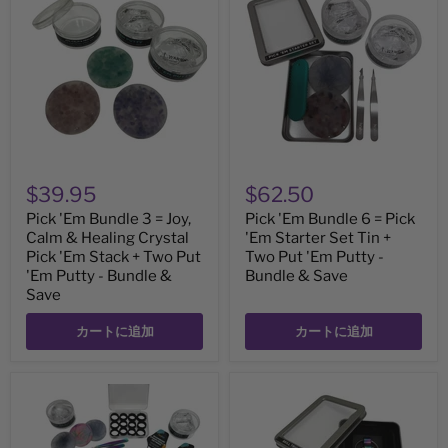
'Em
'Em
Bundle
Bundle
3
6
=
=
Joy,
Pick
Calm
'Em
&
Starter
Healing
Set
Crystal
Tin
Pick
+
'Em
Two
Stack
Put
$39.95
$62.50
+
'Em
Two
Putty
Pick 'Em Bundle 3 = Joy,
Pick 'Em Bundle 6 = Pick
Put
-
Calm & Healing Crystal
'Em Starter Set Tin +
'Em
Bundle
Putty
Pick 'Em Stack + Two Put
&
Two Put 'Em Putty -
-
Save
'Em Putty - Bundle &
Bundle & Save
Bundle
Save
&
Save
カートに追加
カートに追加
Ultimate
Skill
Picking
Trick
Support
Set
Kit
-