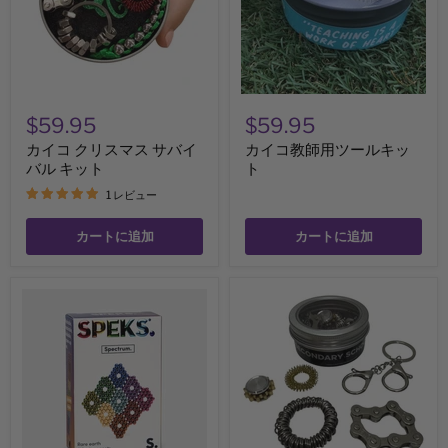
マ
ツ
ス
ー
サ
ル
バ
キ
イ
ッ
バ
ト
ル
$59.95
$59.95
キ
ッ
カイコ クリスマス サバイ
カイコ教師用ツールキッ
ト
バル キット
ト
1 レビュー
カートに追加
カートに追加
SPEKS
カ
SPECTRUM
イ
RAINBOW
コ
マ
中
グ
学
ネ
校
ッ
フ
ト
ィ
ボ
ジ
ー
ェ