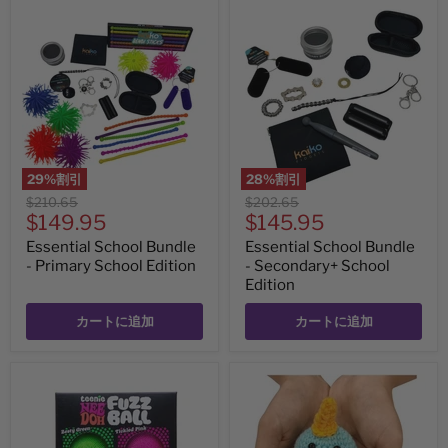
Essential
Essential
School
School
Bundle
Bundle
-
-
Primary
Secondary+
School
School
Edition
Edition
29
%割引
28
%割引
元
元
$210.65
$202.65
現
現
の
$149.95
の
$145.95
価
価
在
在
Essential School Bundle
Essential School Bundle
格
格
の
の
- Primary School Edition
- Secondary+ School
Edition
価
価
格
格
カートに追加
カートに追加
4
Just
Pack
Added
of
that
Teenie
to
Fuzz
My