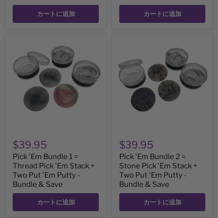
格
カートに追加
カートに追加
Pick
Pick
'Em
'Em
Bundle
Bundle
1
2
=
=
Thread
Stone
Pick
Pick
'Em
'Em
Stack
Stack
+
+
Two
Two
Put
Put
'Em
'Em
$39.95
$39.95
Putty
Putty
-
-
Pick 'Em Bundle 1 =
Pick 'Em Bundle 2 =
Bundle
Bundle
Thread Pick 'Em Stack +
Stone Pick 'Em Stack +
&
&
Save
Two Put 'Em Putty -
Save
Two Put 'Em Putty -
Bundle & Save
Bundle & Save
カートに追加
カートに追加