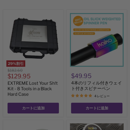
EXTREME
4
Lost
本
Your
の
Sh!t
リ
Kit
フ
-
ィ
8
ル
Tools
付
in
き
a
ウ
Black
ェ
29
%割引
Hard
イ
元
$182.60
Case
ト
現
$49.95
の
$129.95
付
価
き
在
4本のリフィル付きウェイ
EXTREME Lost Your Sh!t
ス
格
の
ト付きスピナーペン
Kit - 8 Tools in a Black
ピ
ナ
Hard Case
価
4 レビュー
ー
格
ペ
ン
カートに追加
カートに追加
SQUARE
お
回
父