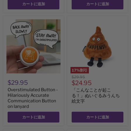
格
カートに追加
カートに追加
Overstimulated
「こ
Button
ん
-
な
Hilariously
こ
Accurate
と
Communication
が
Button
起
on
こ
lanyard
る！」
ぬ
い
17
%割引
ぐ
元
$29.95
る
$29.95
現
の
$24.95
み
う
価
在
Overstimulated Button -
「こんなことが起こ
ん
格
の
Hilariously Accurate
る！」ぬいぐるみうんち
ち
Communication Button
絵
絵文字
価
文
on lanyard
格
字
カートに追加
カートに追加